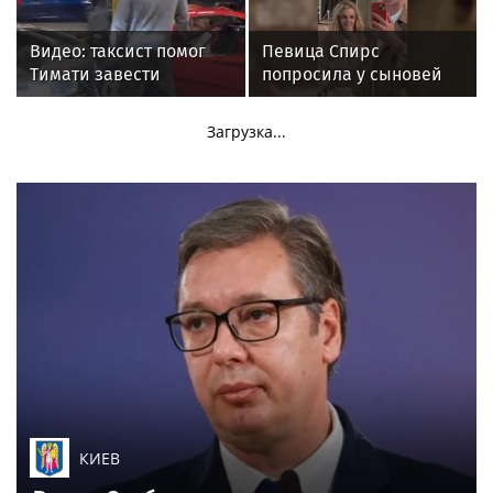
ответили двумя
словами
Видео: таксист помог
Певица Спирс
Тимати завести
попросила у сыновей
эксклюзивный Ferrari
прощения за ошибки
F40 за 157 миллионов
прошлого
Загрузка...
рублей
КИЕВ