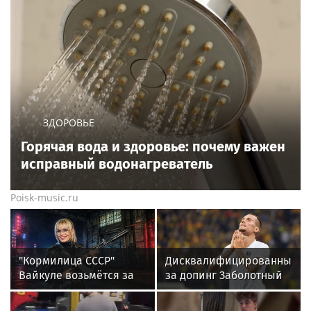
ЗДОРОВЬЕ
Горячая вода и здоровье: почему важен
исправный водонагреватель
Poisk-music.ru
"Кормилица СССР"
Дисквалифицированный
Вайкуле возьмётся за
за допинг Заболотный
оружие. Сама так
подписал контракт с
сказала. В России ей
клубом Басты