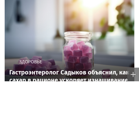
ЗДОРОВЬЕ
Гастроэнтеролог Садыков объяснил, как
сахар в рационе ускоряет изнашивание
тканей
Poisk-music.ru
Танец с подарками
«Печальное зрелище»:
Поклонники снова