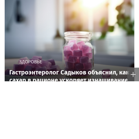
ЗДОРОВЬЕ
Гастроэнтеролог Садыков объяснил, как
сахар в рационе ускоряет изнашивание
тканей
Poisk-music.ru
Южнокорейский
Танец с подарками
исполнитель песен Цоя