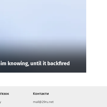
im knowing, until it backfired
в'язок
Контакти
у
mail@29ru.net