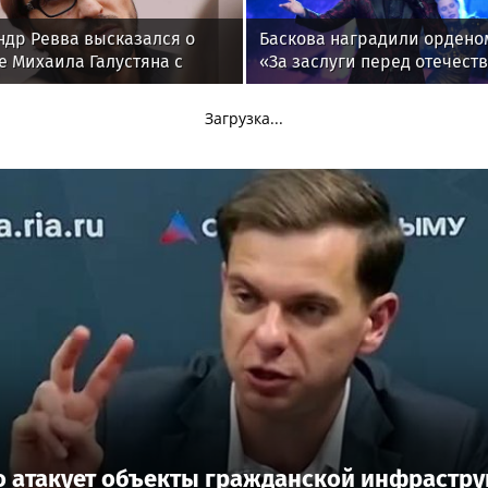
ндр Ревва высказался о
Баскова наградили ордено
е Михаила Галустяна с
«За заслуги перед отечест
ой
IV степени
Загрузка...
 атакует объекты гражданской инфраструк