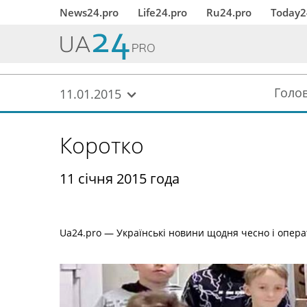
News24.pro
Life24.pro
Ru24.pro
Today2
Голо
11.01.2015
Коротко
11 січня 2015 года
Ua24.pro — Українські новини щодня чесно і операт