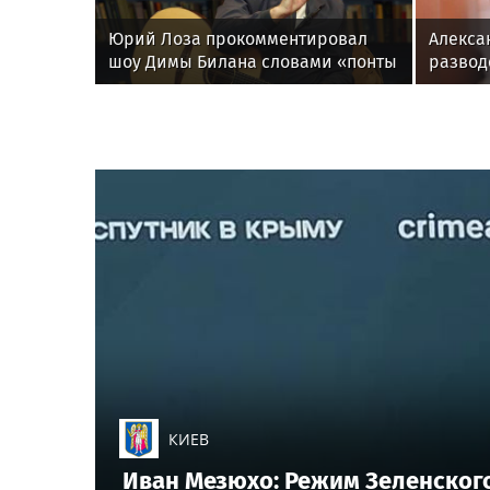
Юрий Лоза прокомментировал
Алекса
шоу Димы Билана словами «понты
развод
дороже денег»
супруг
КИЕВ
Иван Мезюхо: Режим Зеленского