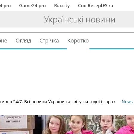
4.pro
Game24.pro
Ria.city
CoolReceptES.ru
Українські новини
вне
Огляд
Стрічка
Коротко
ивно 24/7. Всі новини України та світу сьогодні і зараз —
News-