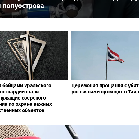
 полуострова
 бойцами Уральского
Церемония прощания с уби
Росгвардии стали
россиянами проходит в Таи
лужащие озерского
ния по охране важных
ственных объектов