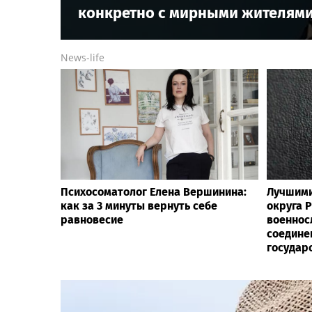
конкретно с мирными жителями
News-life
Психосоматолог Елена Вершинина:
Лучшими
как за 3 минуты вернуть себе
округа 
равновесие
военнос
соедине
государ