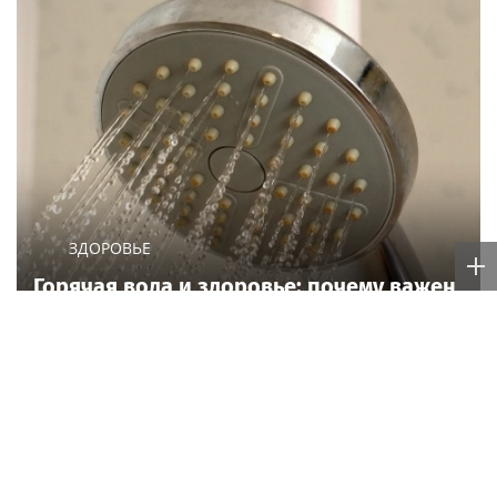
ЗДОРОВЬЕ
Горячая вода и здоровье: почему важен
исправный водонагреватель
Poisk-music.ru
Певец Басков удостоен
Молодой человек,
ордена "За заслуги
который был на отдыхе