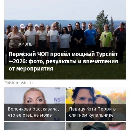
ЖИЗНЬ
Пермский ЧОП провёл мощный Турслёт
—2026: фото, результаты и впечатления
от мероприятия
Poisk-music.ru
Волочкова рассказала,
Певицу Кэти Перри в
что ее отец не может
слитном купальнике
восстановиться после
подловили на пляже с
инсульта
Трюдо