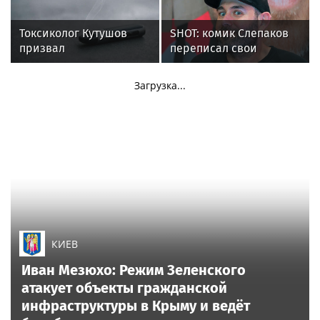
Токсиколог Кутушов
SHOT: комик Слепаков
призвал
переписал свои
законодательно
квартиры в РФ на
запретить продажу
родителей после
Загрузка...
вейпов
переезда
КИЕВ
Иван Мезюхо: Режим Зеленского
атакует объекты гражданской
инфраструктуры в Крыму и ведёт