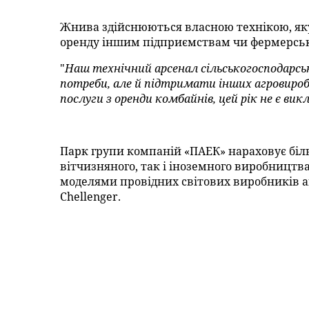
Жнива здійснюються власною технікою, яку
оренду іншим підприємствам чи фермерськ
"
Наш технічний арсенал сільськогосподарськ
потреби, але й підтримати інших агровироб
послуги з оренди комбайнів, цей рік не є ви
Парк групи компаній «ПАЕК» нараховує біль
вітчизняного, так і іноземного виробницт
моделями провідних світових виробників агр
Chellenger.