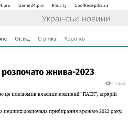
4.pro
Game24.pro
Ria.city
CoolReceptES.ru
Українські новини
вне
Огляд
Стрічка
Коротко
і розпочато жнива-2023
17553
о це повідомив власник компанії "ПАЕК", аграрій
ю з перших розпочала прибирання врожаю 2023 року.