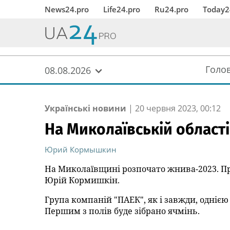
News24.pro
Life24.pro
Ru24.pro
Today2
Голо
08.08.2026
Українські новини
|
20 червня 2023, 00:12
На Миколаївській област
Юрий Кормышкин
На Миколаївщині розпочато жнива-2023. Пр
Юрій Кормишкін.
Група компаній "ПАЕК", як і завжди, одніє
Першим з полів буде зібрано ячмінь.