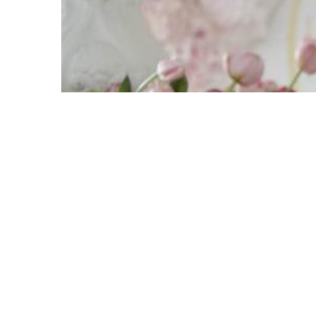
VIP
Кажетта Ахметжанова: как приг
Poisk-music.ru