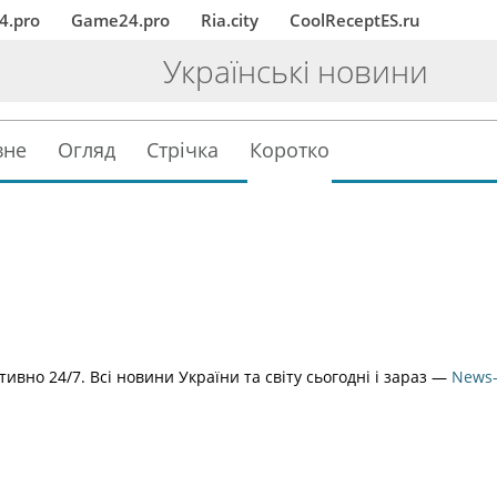
4.pro
Game24.pro
Ria.city
CoolReceptES.ru
Українські новини
вне
Огляд
Стрічка
Коротко
ивно 24/7. Всі новини України та світу сьогодні і зараз —
News-